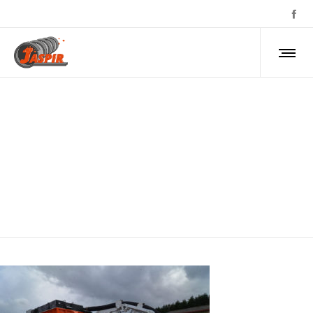
jaspir-location-aspiratrice-
excavatrice-normandie-
gallery-5